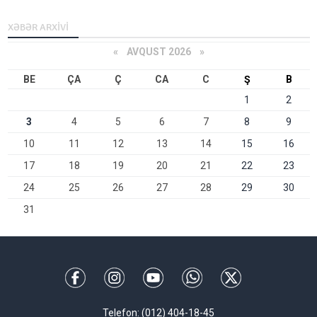
XƏBƏR ARXİVİ
«
AVQUST 2026 »
BE
ÇA
Ç
CA
C
Ş
B
1
2
3
4
5
6
7
8
9
10
11
12
13
14
15
16
17
18
19
20
21
22
23
24
25
26
27
28
29
30
31
Telefon: (012) 404-18-45