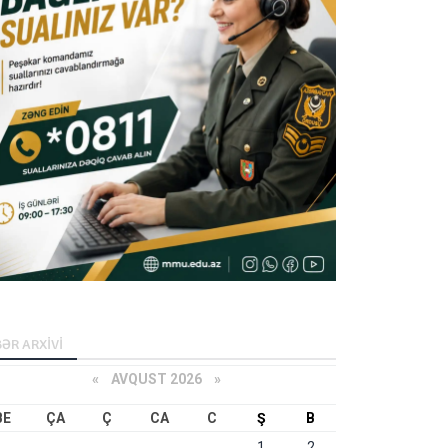
ƏR ARXİVİ
«
AVQUST 2026 »
BE
ÇA
Ç
CA
C
Ş
B
1
2