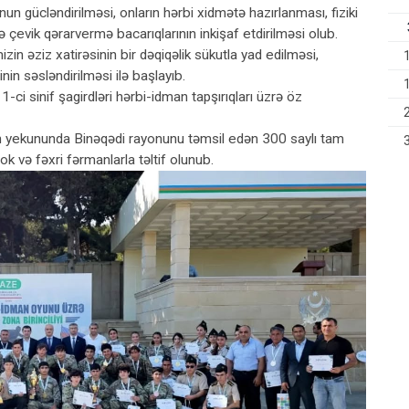
n gücləndirilməsi, onların hərbi xidmətə hazırlanması, fiziki
ə çevik qərarvermə bacarıqlarının inkişaf etdirilməsi olub.
in əziz xatirəsinin bir dəqiqəlik sükutla yad edilməsi,
n səsləndirilməsi ilə başlayıb.
ci sinif şagirdləri hərbi-idman tapşırıqları üzrə öz
ın yekununda Binəqədi rayonunu təmsil edən 300 saylı tam
k və fəxri fərmanlarla təltif olunub.