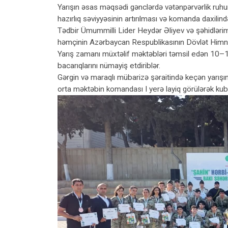
Yarışın əsas məqsədi gənclərdə vətənpərvərlik ruhunu
hazırlıq səviyyəsinin artırılması və komanda daxilind
Tədbir Ümummilli Lider Heydər Əliyev və şəhidlərimiz
həmçinin Azərbaycan Respublikasının Dövlət Himnini
Yarış zamanı müxtəlif məktəbləri təmsil edən 10–11-
bacarıqlarını nümayiş etdiriblər.
Gərgin və maraqlı mübarizə şəraitində keçən yarış
orta məktəbin komandası I yerə layiq görülərək kubo