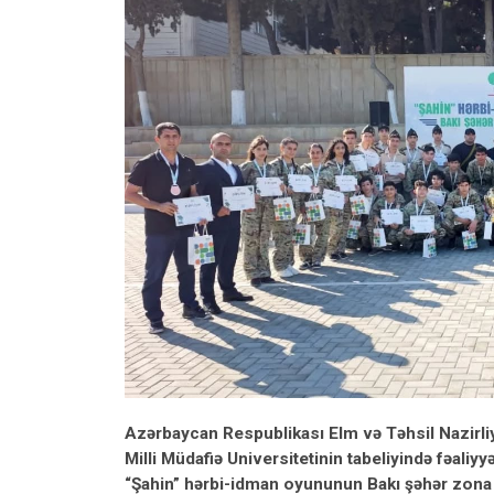
Azərbaycan Respublikası Elm və Təhsil Nazirliyi i
Milli Müdafiə Universitetinin tabeliyində fəali
“Şahin” hərbi-idman oyununun Bakı şəhər zona bir