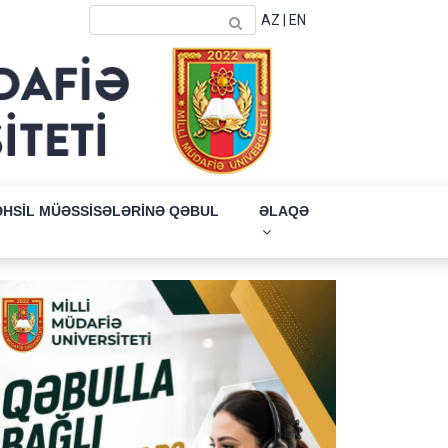
AZ
|
EN
ƏHSİL MÜƏSSİSƏLƏRİNƏ QƏBUL
ƏLAQƏ