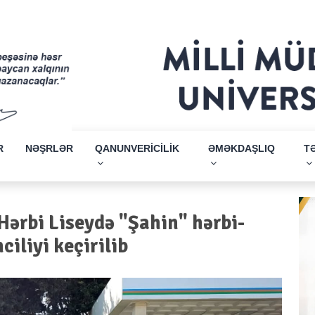
R
NƏŞRLƏR
QANUNVERİCİLİK
ƏMƏKDAŞLIQ
T
ərbi Liseydə "Şahin" hərbi-
iliyi keçirilib