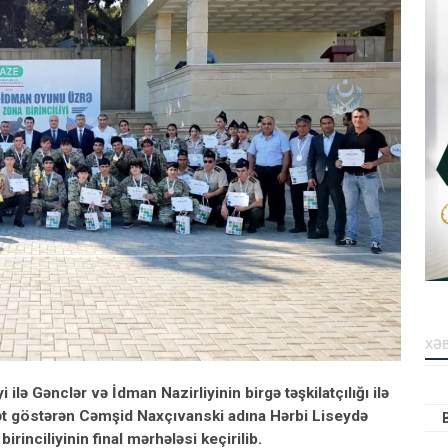
XƏB
lə Gənclər və İdman Nazirliyinin birgə təşkilatçılığı ilə
yyət göstərən Cəmşid Naxçıvanski adına Hərbi Liseydə
inciliyinin final mərhələsi keçirilib.