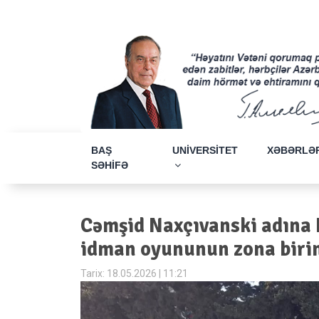
BAŞ
UNİVERSİTET
XƏBƏRLƏ
SƏHİFƏ
Cəmşid Naxçıvanski adına H
idman oyununun zona birinc
Tarix: 18.05.2026 | 11:21