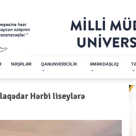
R
NƏŞRLƏR
QANUNVERİCİLİK
ƏMƏKDAŞLIQ
T
laqədar Hərbi liseylərə