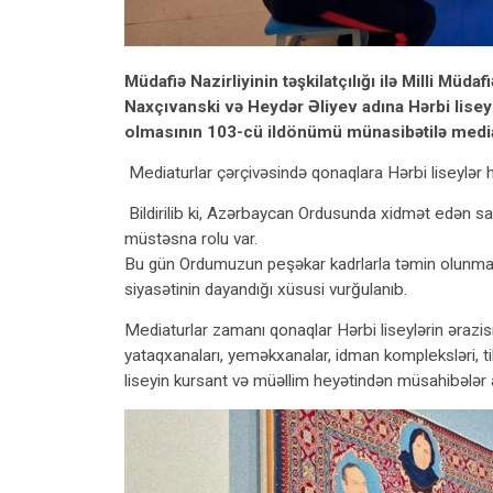
Müdafiə Nazirliyinin təşkilatçılığı ilə Milli Müd
Naxçıvanski və Heydər Əliyev adına Hərbi lise
olmasının 103-cü ildönümü münasibətilə mediatu
Mediaturlar çərçivəsində qonaqlara Hərbi liseylər 
Bildirilib ki, Azərbaycan Ordusunda xidmət edən sava
müstəsna rolu var.
Bu gün Ordumuzun peşəkar kadrlarla təmin olunma
siyasətinin dayandığı xüsusi vurğulanıb.
Mediaturlar zamanı qonaqlar Hərbi liseylərin ərazisi
yataqxanaları, yeməkxanalar, idman kompleksləri, tib
liseyin kursant və müəllim heyətindən müsahibələr al