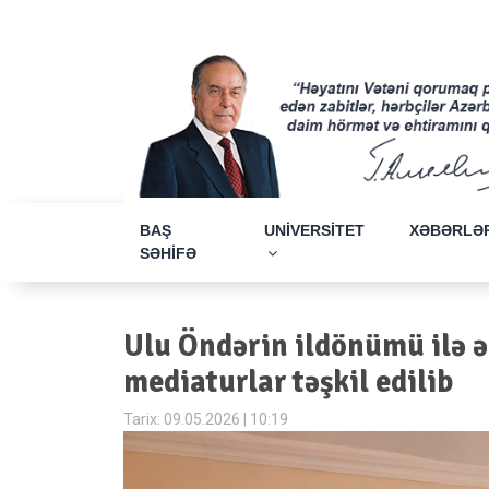
BAŞ
UNİVERSİTET
XƏBƏRLƏ
SƏHİFƏ
Ulu Öndərin ildönümü ilə ə
mediaturlar təşkil edilib
Tarix: 09.05.2026 | 10:19