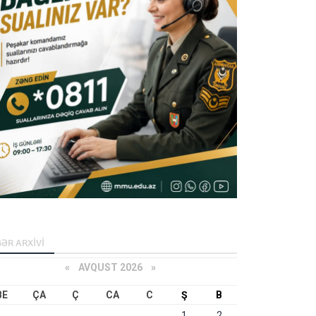
ƏR ARXİVİ
«
AVQUST 2026 »
BE
ÇA
Ç
CA
C
Ş
B
1
2