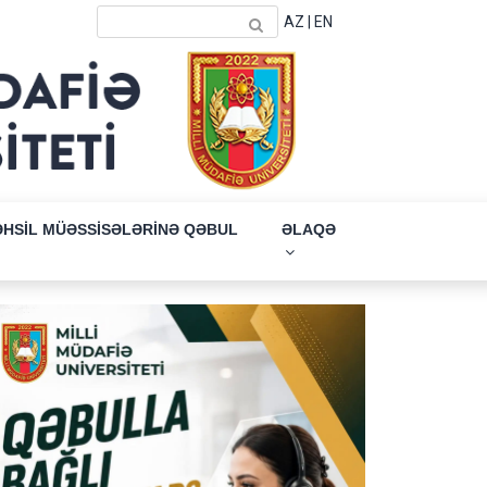
AZ
|
EN
ƏHSİL MÜƏSSİSƏLƏRİNƏ QƏBUL
ƏLAQƏ