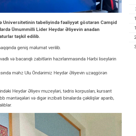
afiə Universitetinin tabeliyində fəaliyyət göstərən Cəmşid
ylərdə Ümummilli Lider Heydər Əliyevin anadan
rlar təşkil edilib.
haqqında geniş məlumat verilib.
dlı və bacarıqlı zabitlərin hazırlanmasında Hərbi liseylərin
sında məhz Ulu Öndərimiz Heydər Əliyevin uzaqgörən
ndəki Heydər Əliyev muzeyləri, tədris korpusları, kursant
b məntəqələri və digər inzibati binalarda çəkilişlər aparıb,
ıblar.