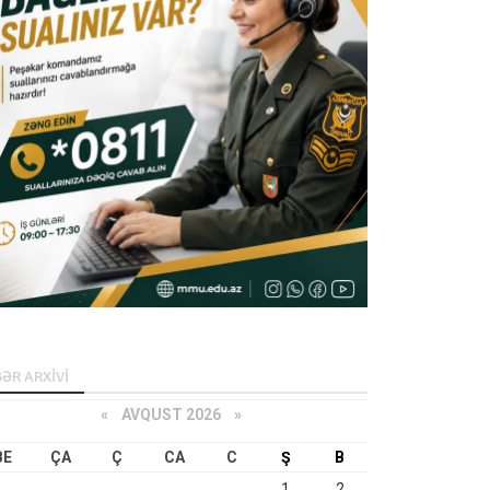
ƏR ARXİVİ
«
AVQUST 2026 »
BE
ÇA
Ç
CA
C
Ş
B
1
2