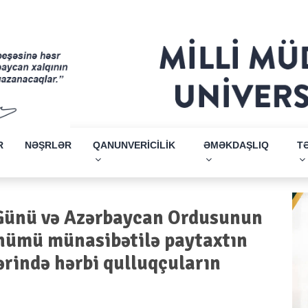
R
NƏŞRLƏR
QANUNVERİCİLİK
ƏMƏKDAŞLIQ
T
r Günü və Azərbaycan Ordusunun
önümü münasibətilə paytaxtın
ərində hərbi qulluqçuların