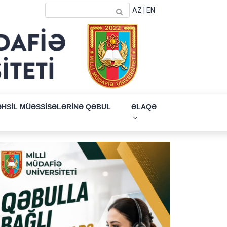
AZ
|
EN
ƏHSİL MÜƏSSİSƏLƏRİNƏ QƏBUL
ƏLAQƏ