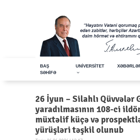
BAŞ
UNİVERSİTET
XƏBƏRLƏ
SƏHİFƏ
26 İyun – Silahlı Qüvvələ
yaradılmasının 108-ci ild
müxtəlif küçə və prospektl
yürüşləri təşkil olunub