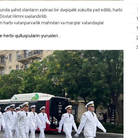
da şəhid olanların xatirəsi bir dəqiqəlik sükutla yad edilib, hərbi
övlət Himni səsləndirilib.
ən hərbi vətənpərvərlik mahnıları və marşlar vətəndaşlar
herbi-qulluqcularin-yurusleri...