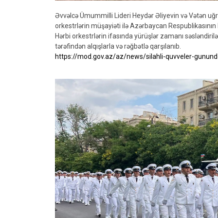
Əvvəlcə Ümummilli Lideri Heydər Əliyevin və Vətən uğrun
orkestrlərin müşayiəti ilə Azərbaycan Respublikasının D
Hərbi orkestrlərin ifasında yürüşlər zamanı səsləndiril
tərəfindən alqışlarla və rəğbətlə qarşılanıb.
https://mod.gov.az/az/news/silahli-quvveler-gununde-