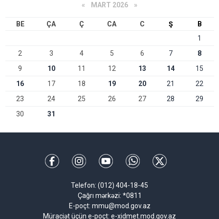
«
MART 2026
»
BE
ÇA
Ç
CA
C
Ş
B
1
2
3
4
5
6
7
8
9
10
11
12
13
14
15
16
17
18
19
20
21
22
23
24
25
26
27
28
29
30
31
Telefon: (012) 404-18-45
Çağrı mərkəzi: *0811
E-poçt: mmu@mod.gov.az
Müraciət üçün e-poçt: e-xidmet.mod.gov.az