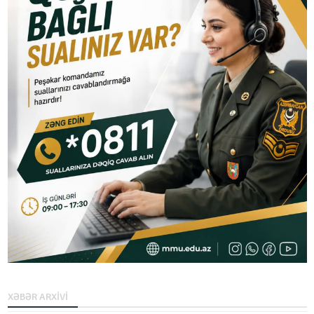
XƏBƏR ARXİVİ