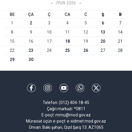
«
İYUN 2026
»
BE
ÇA
Ç
CA
C
Ş
B
1
2
3
4
5
6
7
8
9
10
11
12
13
14
15
16
17
18
19
20
21
22
23
24
25
26
27
28
29
30
Telefon: (012) 404-18-45
Çağrı mərkəzi: *0811
E-poçt: mmu@mod.gov.az
Müraciət üçün e-poçt: e-xidmet.mod.gov.az
Ünvan: Bakı şəhəri, Qızıl Şərq 13. AZ1065