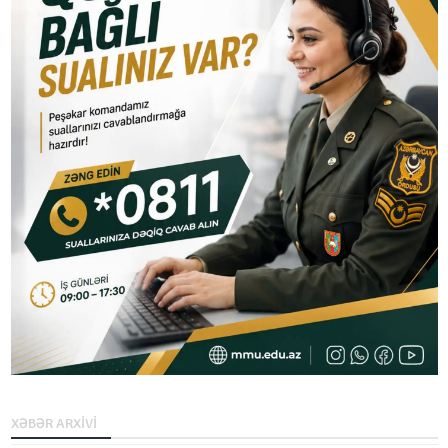
XƏBƏR ARXİVİ