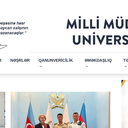
R
NƏŞRLƏR
QANUNVERİCİLİK
ƏMƏKDAŞLIQ
T