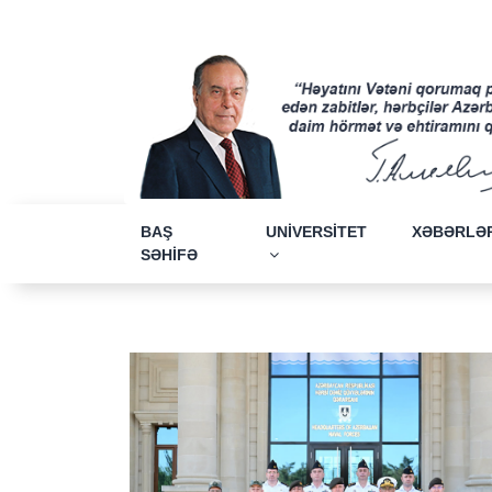
BAŞ
UNİVERSİTET
XƏBƏRLƏ
SƏHİFƏ