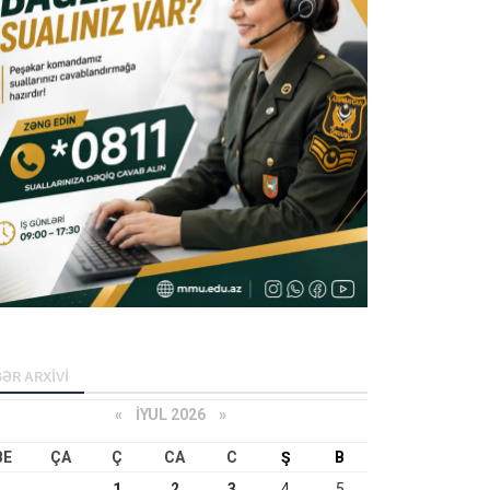
ƏR ARXİVİ
«
İYUL 2026
»
BE
ÇA
Ç
CA
C
Ş
B
1
2
3
4
5