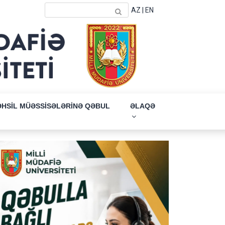
AZ
|
EN
ƏHSİL MÜƏSSİSƏLƏRİNƏ QƏBUL
ƏLAQƏ