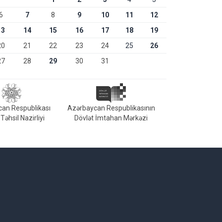
6
7
8
9
10
11
12
13
14
15
16
17
18
19
20
21
22
23
24
25
26
27
28
29
30
31
an Respublikası
Azərbaycan Respublikasının
Təhsil Nazirliyi
Dövlət İmtahan Mərkəzi