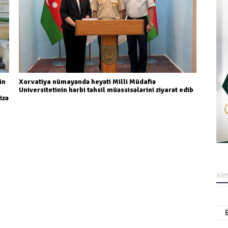
in
Xorvatiya nümayəndə heyəti Milli Müdafiə
Universitetinin hərbi təhsil müəssisələrini ziyarət edib
izə
XƏB