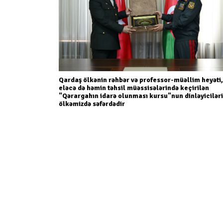
Qardaş ölkənin rəhbər və professor-müəllim heyəti,
eləcə də həmin təhsil müəssisələrində keçirilən
"Qərargahın idarə olunması kursu"nun dinləyiciləri
ölkəmizdə səfərdədir