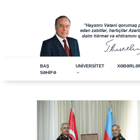
BAŞ
UNİVERSİTET
XƏBƏRLƏ
SƏHİFƏ