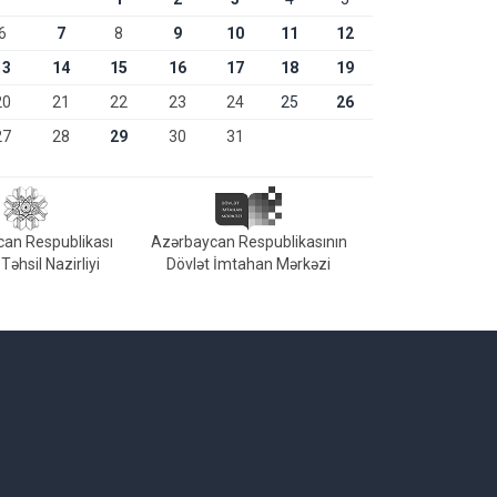
6
7
8
9
10
11
12
13
14
15
16
17
18
19
20
21
22
23
24
25
26
27
28
29
30
31
an Respublikası
Azərbaycan Respublikasının
Təhsil Nazirliyi
Dövlət İmtahan Mərkəzi