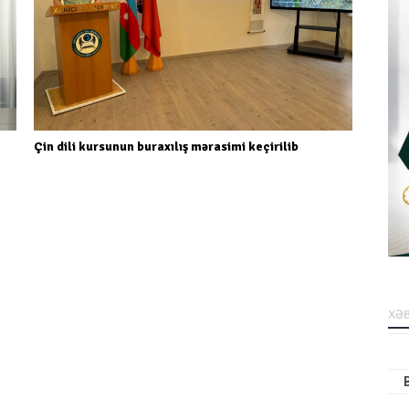
Çin dili kursunun buraxılış mərasimi keçirilib
XƏB