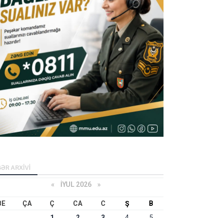
ƏR ARXİVİ
«
İYUL 2026
»
BE
ÇA
Ç
CA
C
Ş
B
1
2
3
4
5