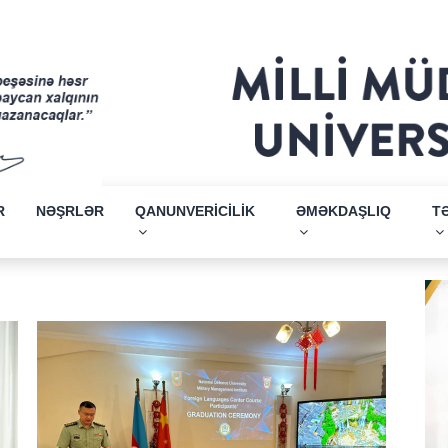
R
NƏŞRLƏR
QANUNVERİCİLİK
ƏMƏKDAŞLIQ
T