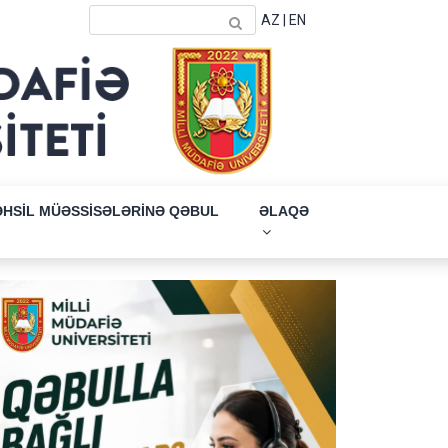
AZ
|
EN
ƏHSİL MÜƏSSİSƏLƏRİNƏ QƏBUL
ƏLAQƏ