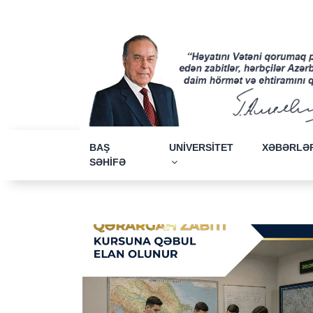
BAŞ
UNİVERSİTET
XƏBƏRLƏ
SƏHİFƏ