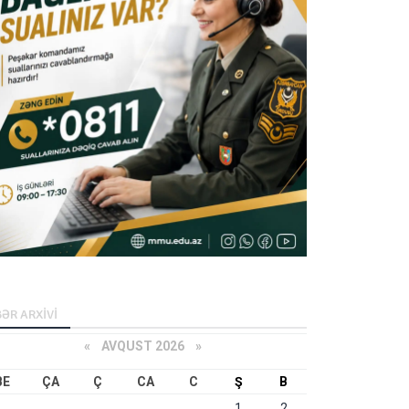
ƏR ARXİVİ
«
AVQUST 2026 »
BE
ÇA
Ç
CA
C
Ş
B
1
2