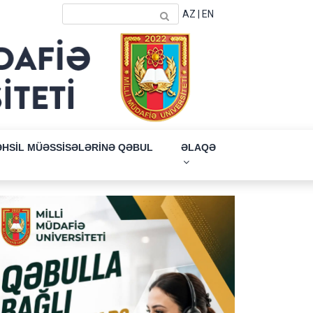
AZ
|
EN
ƏHSİL MÜƏSSİSƏLƏRİNƏ QƏBUL
ƏLAQƏ