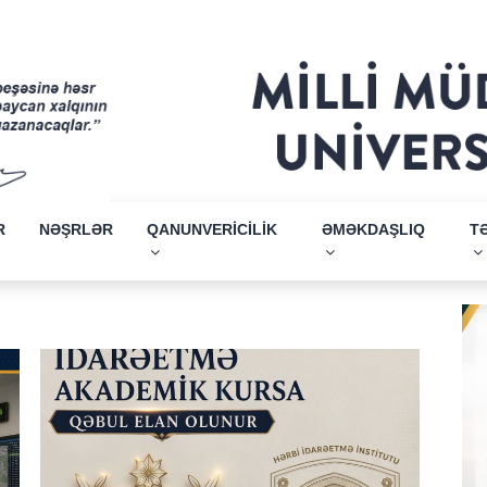
R
NƏŞRLƏR
QANUNVERİCİLİK
ƏMƏKDAŞLIQ
T