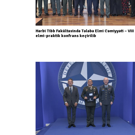
Hərbi Tibb Fakültəsində Tələbə Elmi Cəmiyyəti – VIII
elmi-praktik konfrans keçirilib