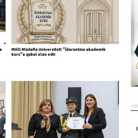
a
Milli Müdafiə Universiteti “İdarəetmə akademik
kurs”a qəbul elan edir
XƏB