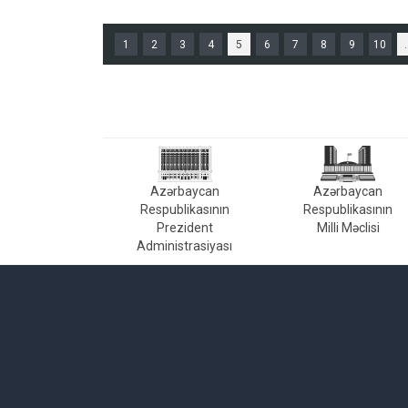
1
2
3
4
5
6
7
8
9
10
.
Azərbaycan
Azərbaycan
Respublikasının
Respublikasının
Prezident
Milli Məclisi
Administrasiyası