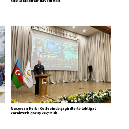
silsilə tədbirlər davam edir
Naxçıvan Hərbi Kollecində şagirdlərlə təbliğat
xarakterli görüş keçirilib