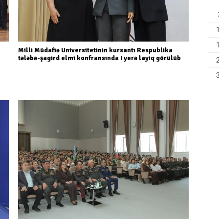
Milli Müdafiə Universitetinin kursantı Respublika
tələbə-şagird elmi konfransında I yerə layiq görülüb