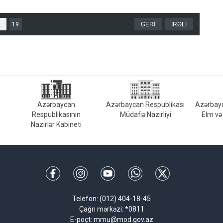
..
19
GERİ
İRƏLİ
Azərbaycan
Azərbaycan Respublikası
Azərbayc
Respublikasının
Müdafiə Nazirliyi
Elm və 
Nazirlər Kabineti
Telefon: (012) 404-18-45
Çağrı mərkəzi: *0811
E-poçt: mmu@mod.gov.az