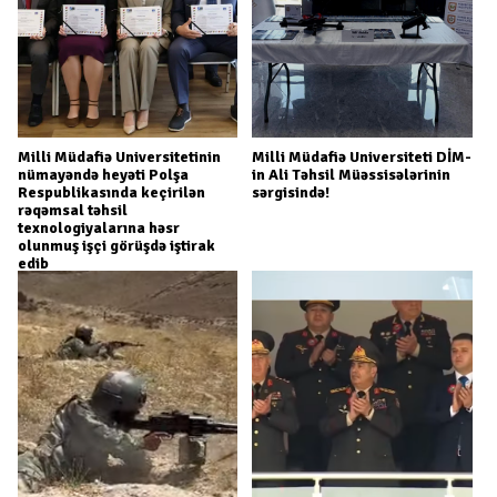
Milli Müdafiə Universitetinin
Milli Müdafiə Universiteti DİM-
nümayəndə heyəti Polşa
in Ali Təhsil Müəssisələrinin
Respublikasında keçirilən
sərgisində!
rəqəmsal təhsil
texnologiyalarına həsr
olunmuş işçi görüşdə iştirak
edib