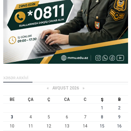
XƏBƏR ARXİVİ
«
AVQUST 2026 »
BE
ÇA
Ç
CA
C
Ş
B
1
2
3
4
5
6
7
8
9
10
11
12
13
14
15
16