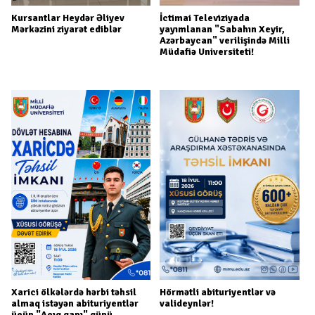
Kursantlar Heydər Əliyev
İctimai Televiziyada
Mərkəzini ziyarət ediblər
yayımlanan "Sabahın Xeyir,
Azərbaycan" verilişində Milli
Müdafiə Universiteti!
Xarici ölkələrdə hərbi təhsil
Hörmətli abituriyentlər və
almaq istəyən abituriyentlər
valideynlər!
üçün "Açıq qapı" günü