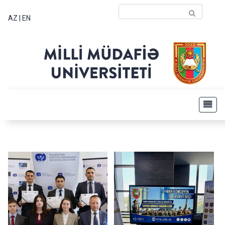
AZ
|
EN