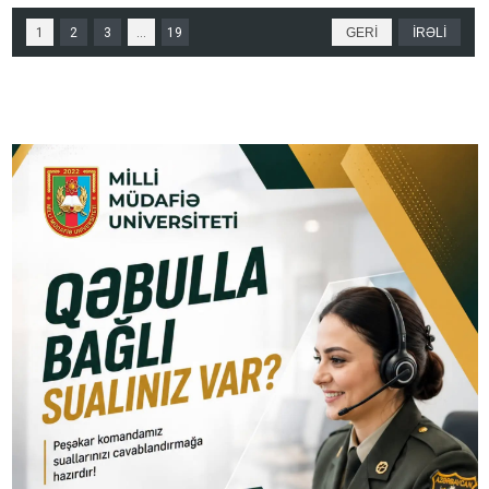
1
2
3
...
19
GERİ
İRƏLİ