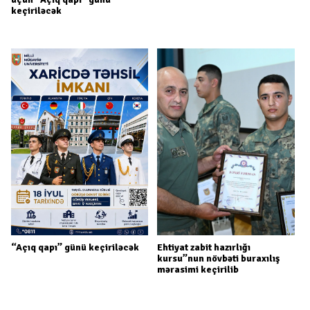
keçiriləcək
“Açıq qapı” günü keçiriləcək
Ehtiyat zabit hazırlığı
kursu”nun növbəti buraxılış
mərasimi keçirilib