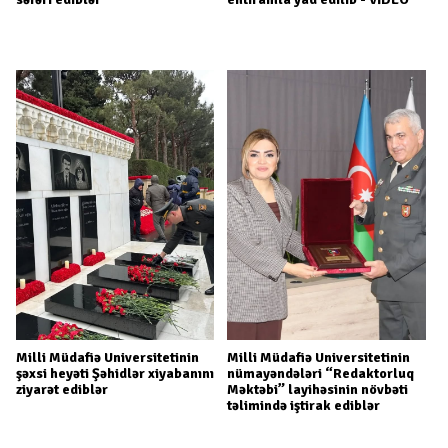
Milli Müdafiə Universitetinin
Milli Müdafiə Universitetinin
şəxsi heyəti Şəhidlər xiyabanını
nümayəndələri “Redaktorluq
ziyarət ediblər
Məktəbi” layihəsinin növbəti
təlimində iştirak ediblər