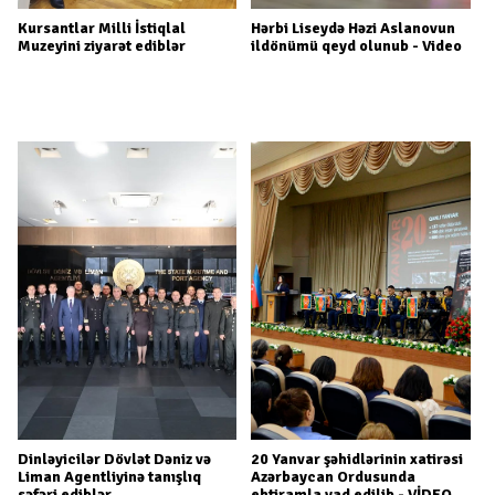
Kursantlar Milli İstiqlal
Hərbi Liseydə Həzi Aslanovun
Muzeyini ziyarət ediblər
ildönümü qeyd olunub - Video
Dinləyicilər Dövlət Dəniz və
20 Yanvar şəhidlərinin xatirəsi
Liman Agentliyinə tanışlıq
Azərbaycan Ordusunda
səfəri ediblər
ehtiramla yad edilib - VİDEO