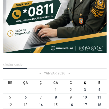
XƏBƏR ARXİVİ
«
YANVAR 2026
»
BE
ÇA
Ç
CA
C
Ş
B
1
2
3
4
5
6
7
8
9
10
11
12
13
14
15
16
17
18