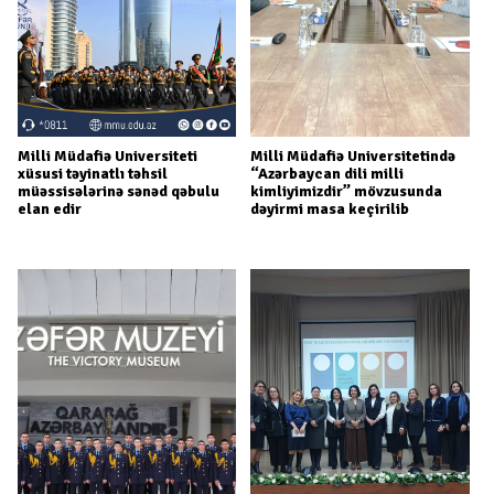
Milli Müdafiə Universiteti
Milli Müdafiə Universitetində
xüsusi təyinatlı təhsil
“Azərbaycan dili milli
müəssisələrinə sənəd qəbulu
kimliyimizdir” mövzusunda
elan edir
dəyirmi masa keçirilib