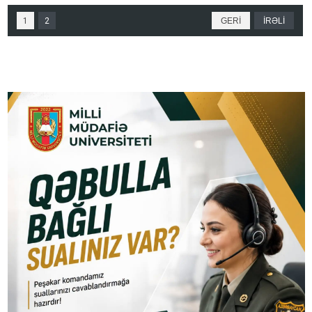
1
2
GERİ
İRƏLİ