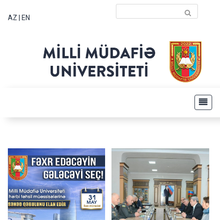
AZ
|
EN