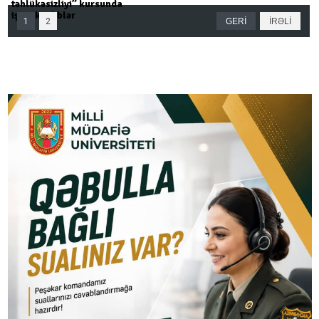
təhlükəsizliyi” kursunda
iştirak ediblər
1
2
GERİ
İRƏLİ