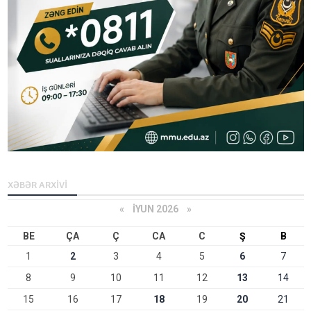
XƏBƏR ARXİVİ
«
İYUN 2026
»
BE
ÇA
Ç
CA
C
Ş
B
1
2
3
4
5
6
7
8
9
10
11
12
13
14
15
16
17
18
19
20
21