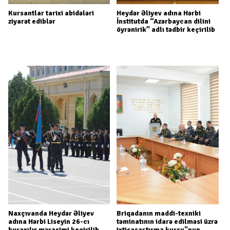
Kursantlar tarixi abidələri
Heydər Əliyev adına Hərbi
ziyarət ediblər
İnstitutda “Azərbaycan dilini
öyrənirik” adlı tədbir keçirilib
Naxçıvanda Heydər Əliyev
Briqadanın maddi-texniki
adına Hərbi Liseyin 26-cı
təminatının idarə edilməsi üzrə
buraxılış mərasimi keçirilib.
ixtisasartırma kursu"nun