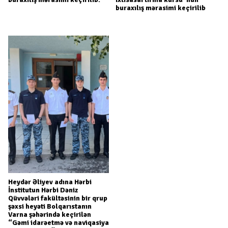
buraxılış mərasimi keçirilib
Heydər Əliyev adına Hərbi
İnstitutun Hərbi Dəniz
Qüvvələri fakültəsinin bir qrup
şəxsi heyəti Bolqarıstanın
Varna şəhərində keçirilən
“Gəmi idarəetmə və naviqasiya