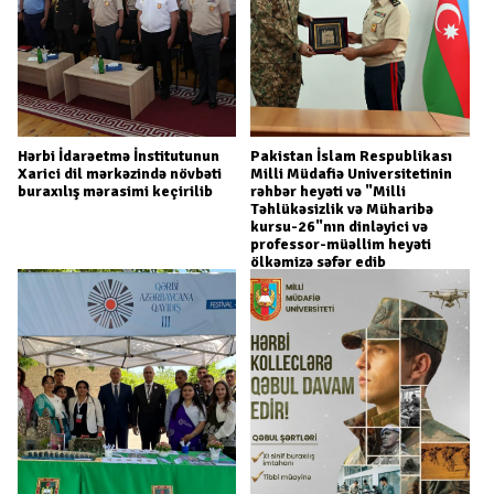
Hərbi İdarəetmə İnstitutunun
Pakistan İslam Respublikası
Xarici dil mərkəzində növbəti
Milli Müdafiə Universitetinin
buraxılış mərasimi keçirilib
rəhbər heyəti və "Milli
Təhlükəsizlik və Müharibə
kursu-26"nın dinləyici və
professor-müəllim heyəti
ölkəmizə səfər edib