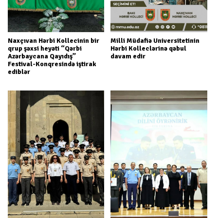
Naxçıvan Hərbi Kollecinin bir
Milli Müdafiə Universitetinin
qrup şəxsi heyəti “Qərbi
Hərbi Kolleclərinə qəbul
Azərbaycana Qayıdış”
davam edir
Festival-Konqresində iştirak
ediblər