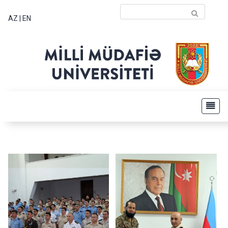
AZ
|
EN