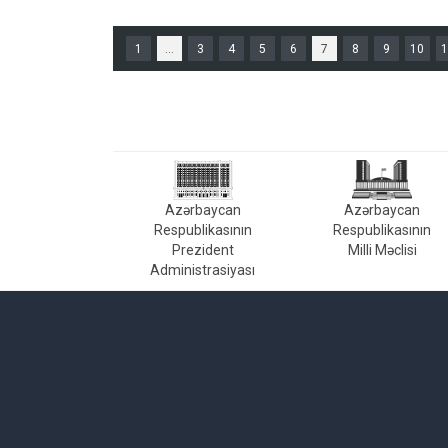
1
...
3
4
5
6
7
8
9
10
1
Azərbaycan
Azərbaycan
Respublikasının
Respublikasının
Prezident
Milli Məclisi
Administrasiyası