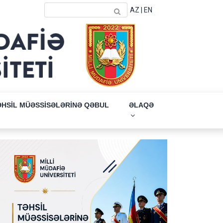
AZ
|
EN
ƏHSİL MÜƏSSİSƏLƏRİNƏ QƏBUL
ƏLAQƏ