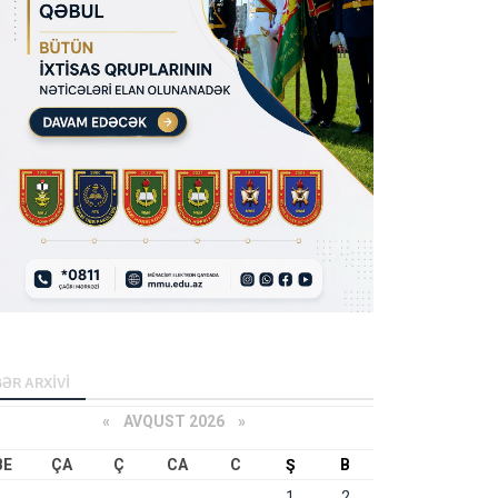
ƏR ARXİVİ
«
AVQUST 2026 »
BE
ÇA
Ç
CA
C
Ş
B
1
2