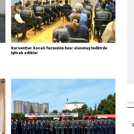
Kursantlar Xocalı faciəsinə həsr olunmuş tədbirdə
iştirak ediblər
XƏB