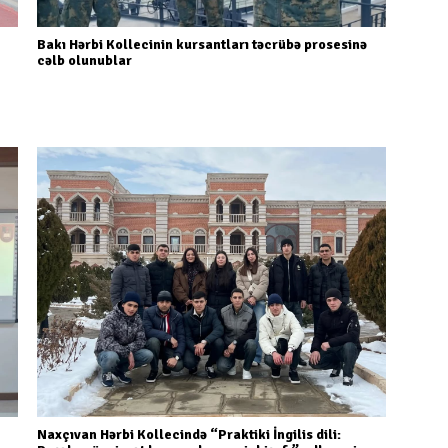
Bakı Hərbi Kollecinin kursantları təcrübə prosesinə
cəlb olunublar
Naxçıvan Hərbi Kollecində “Praktiki İngilis dili: