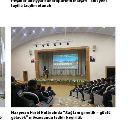
Peşəkar ünsiyyət bacarıqlarının inkişafı” adlı yeni
layihə təqdim olunub
Naxçıvan Hərbi Kollecində “Sağlam gənclik – güclü
b
gələcək” mövzusunda tədbir keçirilib