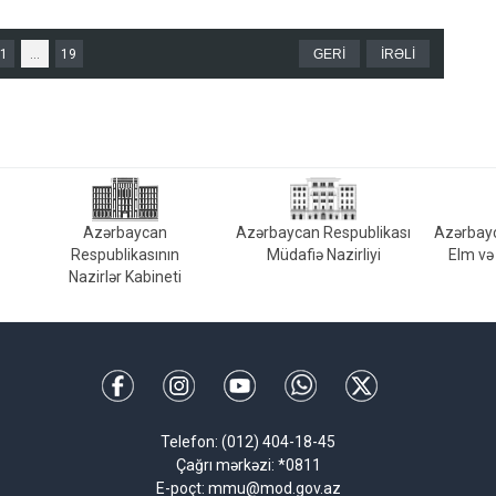
1
...
19
GERİ
İRƏLİ
Azərbaycan
Azərbaycan Respublikası
Azərbayc
Respublikasının
Müdafiə Nazirliyi
Elm və 
Nazirlər Kabineti
Telefon: (012) 404-18-45
Çağrı mərkəzi: *0811
E-poçt: mmu@mod.gov.az