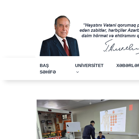
BAŞ
UNİVERSİTET
XƏBƏRLƏ
SƏHİFƏ