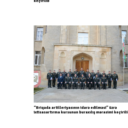
keçirilib
“Briqada artilleriyasının idarə edilməsi” üzrə
ixtisasartırma kursunun buraxılış mərasimi keçirili