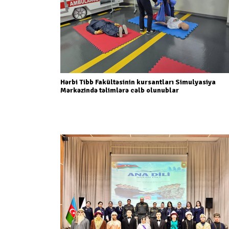
Hərbi Tibb Fakültəsinin kursantları Simulyasiya
Mərkəzində təlimlərə cəlb olunublar