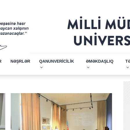
R
NƏŞRLƏR
QANUNVERİCİLİK
ƏMƏKDAŞLIQ
T