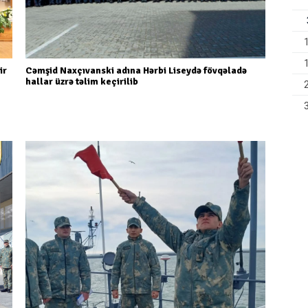
ir
Cəmşid Naxçıvanski adına Hərbi Liseydə fövqəladə
hallar üzrə təlim keçirilib