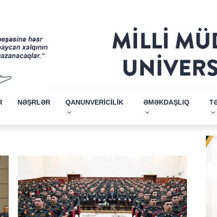
R
NƏŞRLƏR
QANUNVERİCİLİK
ƏMƏKDAŞLIQ
T