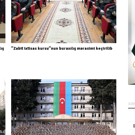
lış
”Zabit ixtisas kursu”nun buraxılış mərasimi keçirilib
XƏB