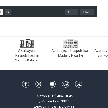
8
19
GERİ
İRƏLİ
Azərbaycan
Azərbaycan Respublikası
Azərbayc
Respublikasının
Müdafiə Nazirliyi
Elm və 
Nazirlər Kabineti
Telefon: (012) 404-18-45
Çağrı mərkəzi: *0811
E-poçt: mmu@mod.gov.az