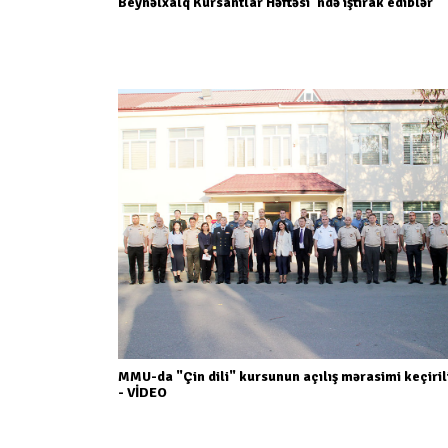
Beynəlxalq Kursantlar Həftəsi"ndə iştirak ediblər
MMU-da "Çin dili" kursunun açılış mərasimi keçiril
- VİDEO