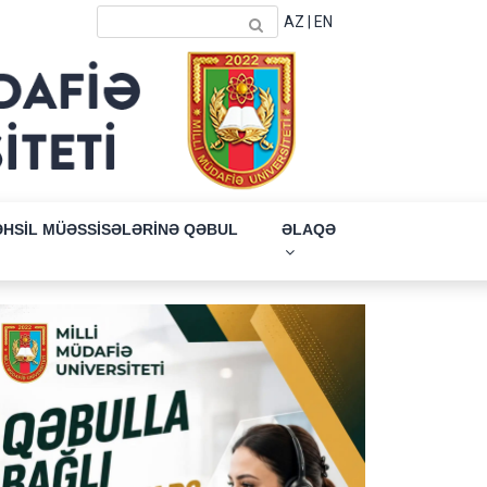
AZ
|
EN
ƏHSİL MÜƏSSİSƏLƏRİNƏ QƏBUL
ƏLAQƏ