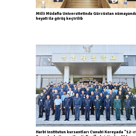
Milli Müdafiə Universitetində Gürcüstan nümayənd
heyəti ilə görüş keçirilib
Hərbi institutun kursantları Cənubi Koreyada "12-c