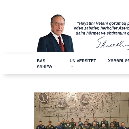
BAŞ
UNİVERSİTET
XƏBƏRLƏ
SƏHİFƏ