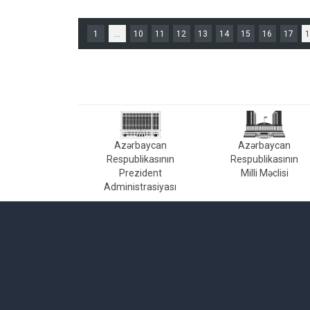
1
...
10
11
12
13
14
15
16
17
1
Azərbaycan
Azərbaycan
Respublikasının
Respublikasının
Prezident
Milli Məclisi
Administrasiyası