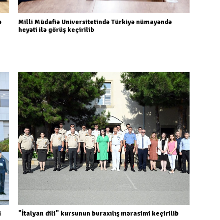
ə
Milli Müdafiə Universitetində Türkiyə nümayəndə
heyəti ilə görüş keçirilib
i
"İtalyan dili" kursunun buraxılış mərasimi keçirilib