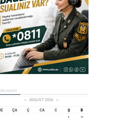
ƏR ARXİVİ
«
AVQUST 2026 »
BE
ÇA
Ç
CA
C
Ş
B
1
2