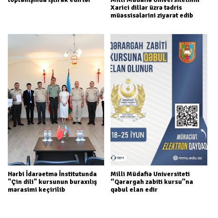
Xarici dillər üzrə tədris
müəssisələrini ziyarət edib
Hərbi İdarəetmə İnstitutunda
Milli Müdafiə Universiteti
"Çin dili" kursunun buraxılış
“Qərargah zabiti kursu”na
mərasimi keçirilib
qəbul elan edir