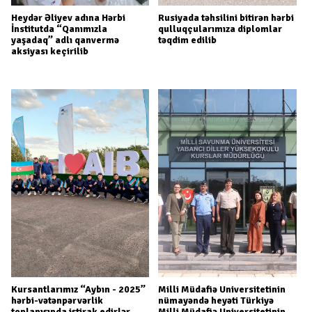
Heydər Əliyev adına Hərbi
Rusiyada təhsilini bitirən hərbi
İnstitutda “Qanımızla
qulluqçularımıza diplomlar
yaşadaq” adlı qanvermə
təqdim edilib
aksiyası keçirilib
Kursantlarımız “Aybın - 2025”
Milli Müdafiə Universitetinin
hərbi-vətənpərvərlik
nümayəndə heyəti Türkiyə
toplanışında iştirak edirlər
Milli Müdafiə Universitetinin