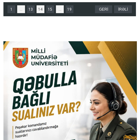
1
...
13
14
15
...
19
GERİ
İRƏLİ