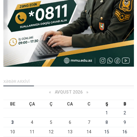
XƏBƏR ARXİVİ
«
AVQUST 2026 »
BE
ÇA
Ç
CA
C
Ş
B
1
2
3
4
5
6
7
8
9
10
11
12
13
14
15
16