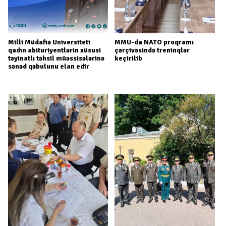
Milli Müdafiə Universiteti
MMU-da NATO proqramı
qadın abituriyentlərin xüsusi
çərçivəsində treninqlər
təyinatlı təhsil müəssisələrinə
keçirilib
sənəd qəbulunu elan edir