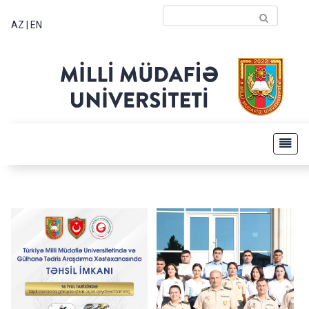
AZ
|
EN